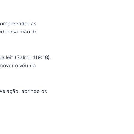
o compreender as
poderosa mão de
 lei” (Salmo 119:18).
emover o véu da
velação, abrindo os