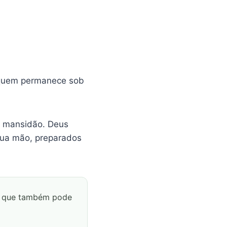
 quem permanece sob
 à mansidão. Deus
 Sua mão, preparados
m que também pode