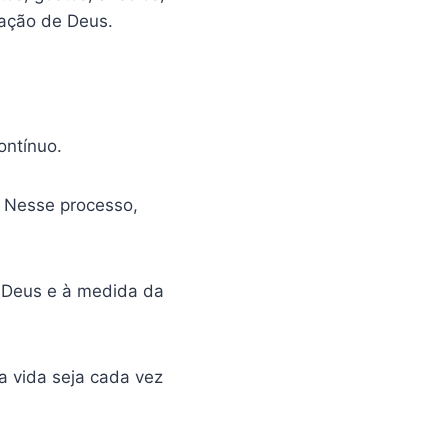
cação de Deus.
l
ontínuo.
. Nesse processo,
e Deus e à medida da
 a vida seja cada vez