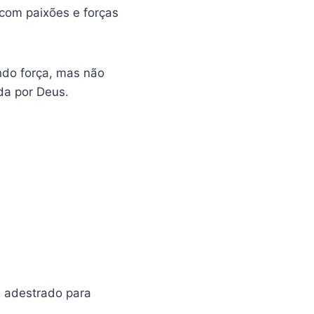
 com paixões e forças
ndo força, mas não
da por Deus.
e adestrado para