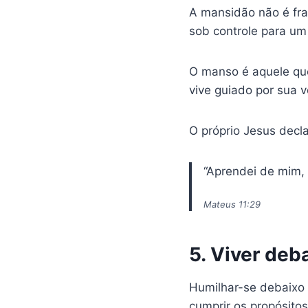
A mansidão não é fraq
sob controle para um 
O manso é aquele que
vive guiado por sua v
O próprio Jesus decl
“Aprendei de mim,
Mateus 11:29
5. Viver de
Humilhar-se debaixo 
cumprir os propósito