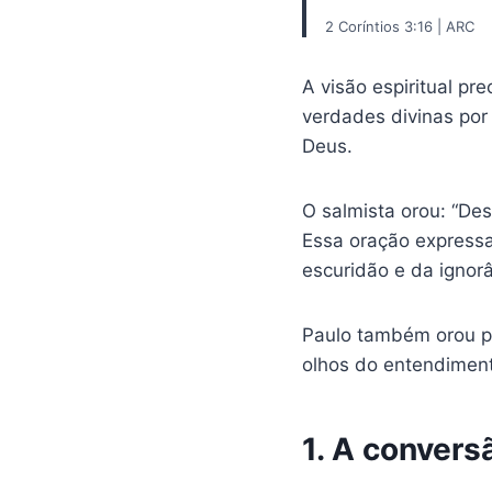
2 Coríntios 3:16 | ARC
A visão espiritual pr
verdades divinas po
Deus.
O salmista orou: “Des
Essa oração expressa
escuridão e da ignor
Paulo também orou pa
olhos do entendimento
1. A convers