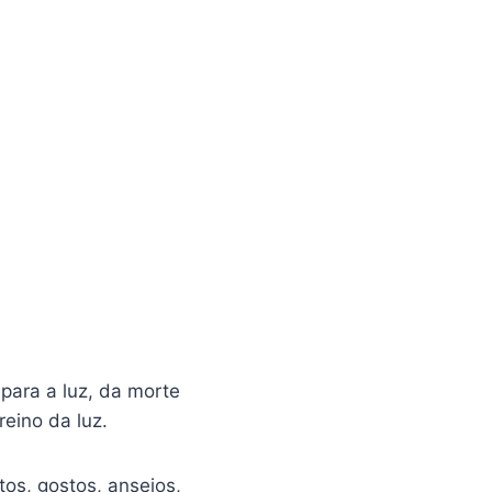
.
para a luz, da morte
reino da luz.
os, gostos, anseios,