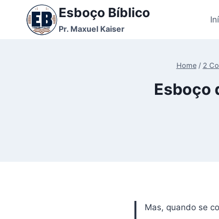
Pular
Esboço Bíblico
para
In
Pr. Maxuel Kaiser
o
Conteúdo
Home
/
2 Co
Esboço d
Mas, quando se con