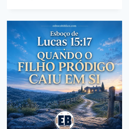
DE
LUCAS
16:16
–
A
ATITUDE
ESPIRITUAL
PARA
ALCANÇAR
A
VIDA
ETERNA