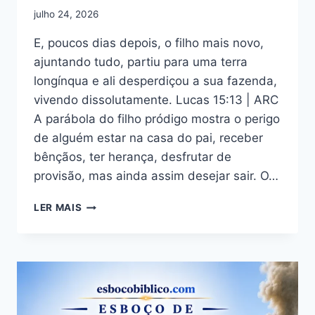
julho 24, 2026
E, poucos dias depois, o filho mais novo,
ajuntando tudo, partiu para uma terra
longínqua e ali desperdiçou a sua fazenda,
vivendo dissolutamente. Lucas 15:13 | ARC
A parábola do filho pródigo mostra o perigo
de alguém estar na casa do pai, receber
bênçãos, ter herança, desfrutar de
provisão, mas ainda assim desejar sair. O…
ESBOÇO
LER MAIS
DE
LUCAS
15:13
–
O
PERIGO
DE