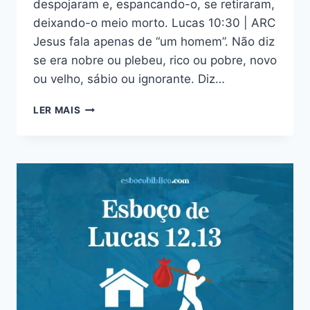
despojaram e, espancando-o, se retiraram,
deixando-o meio morto. Lucas 10:30 | ARC
Jesus fala apenas de “um homem”. Não diz
se era nobre ou plebeu, rico ou pobre, novo
ou velho, sábio ou ignorante. Diz…
ESBOÇO
LER MAIS
DE
LUCAS
10:30
–
TROCANDO
SEGURANÇA
POR
DECEPÇÃO