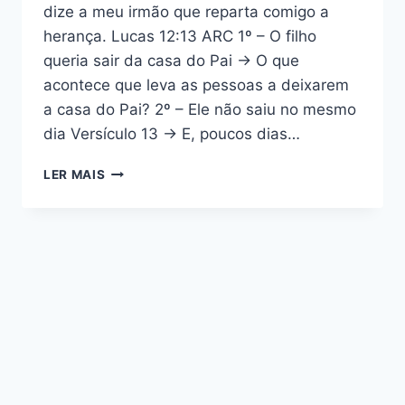
dize a meu irmão que reparta comigo a
herança. Lucas 12:13 ARC 1º – O filho
queria sair da casa do Pai → O que
acontece que leva as pessoas a deixarem
a casa do Pai? 2º – Ele não saiu no mesmo
dia Versículo 13 → E, poucos dias…
ESBOÇO
LER MAIS
DE
LUCAS
12:13
–
O
FILHO
QUE
DESEJOU
SAIR
DA
CASA
DO