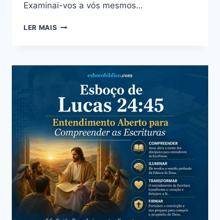
Examinai-vos a vós mesmos…
ESBOÇO
LER MAIS
DE
LUCAS
15:17
–
QUANDO
O
FILHO
PRÓDIGO
CAIU
EM
SI