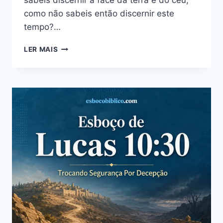
como não sabeis então discernir este
tempo?…
ESBOÇO
LER MAIS
DE
LUCAS
12:54-
57
–
DISCERNIMENTO
DOS
SINAIS
DOS
TEMPOS
COM
VISÃO
ESPIRITUAL