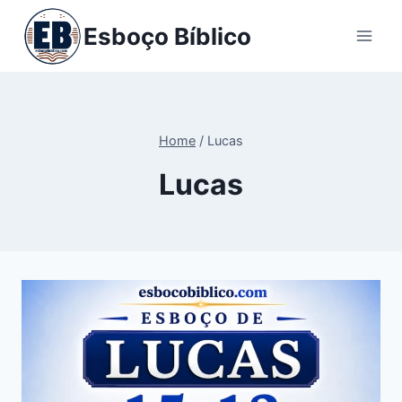
Pular
Esboço Bíblico
para
o
Conteúdo
Home
/
Lucas
Lucas