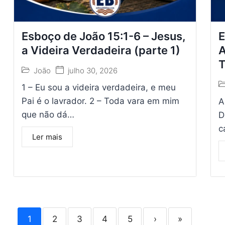
Esboço de João 15:1-6 – Jesus,
E
a Videira Verdadeira (parte 1)
A
João
julho 30, 2026
1 – Eu sou a videira verdadeira, e meu
Pai é o lavrador. 2 – Toda vara em mim
A
que não dá…
D
c
Ler mais
1
2
3
4
5
›
»