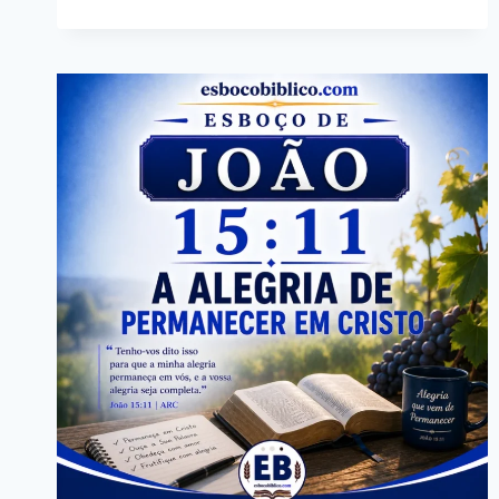
–
RAMOS
QUE
DÃO
FRUTO
E
RAMOS
QUE
PRECISAM
SER
TRATADOS
(PARTE
2)