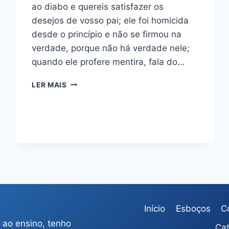
ao diabo e quereis satisfazer os
desejos de vosso pai; ele foi homicida
desde o princípio e não se firmou na
verdade, porque não há verdade nele;
quando ele profere mentira, fala do…
ESBOÇO
LER MAIS
DE
JOÃO
8:43-
44
–
A
ÚNICA
PATERNIDADE
ATRIBUÍDA
A
SATANÁS
Início
Esboços
C
 ao ensino, tenho
Cat