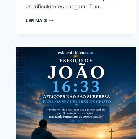
as dificuldades chegam. Tem…
ESBOÇO
LER MAIS
DE
JOÃO
15:11
–
A
ALEGRIA
DE
PERMANECER
EM
CRISTO