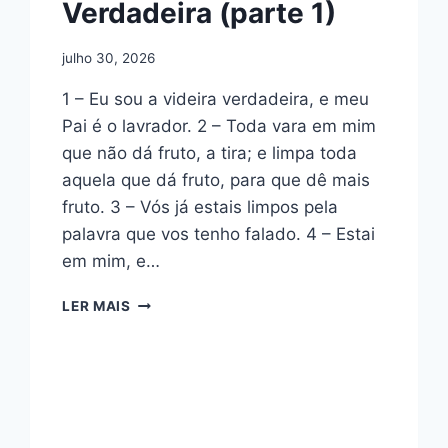
Verdadeira (parte 1)
julho 30, 2026
1 – Eu sou a videira verdadeira, e meu
Pai é o lavrador. 2 – Toda vara em mim
que não dá fruto, a tira; e limpa toda
aquela que dá fruto, para que dê mais
fruto. 3 – Vós já estais limpos pela
palavra que vos tenho falado. 4 – Estai
em mim, e…
ESBOÇO
LER MAIS
DE
JOÃO
15:1-
6
–
JESUS,
A