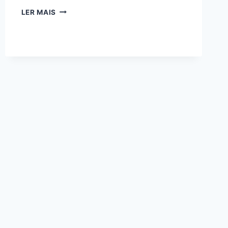
ESBOÇO
LER MAIS
DE
JOÃO
1:29
–
SÓ
JESUS
TIRA
O
PECADO