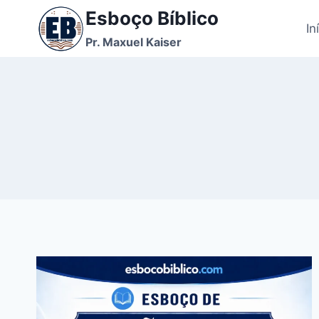
Pular
Esboço Bíblico
para
In
Pr. Maxuel Kaiser
o
Conteúdo