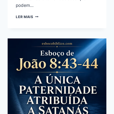
podem…
EXPLICAÇÃO
LER MAIS
DE
JOÃO
12:26
–
A
ATITUDE
DE
HONRAR
A
DEUS