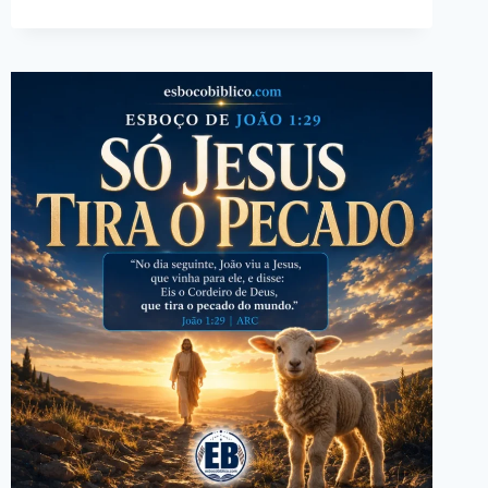
JOÃO
8:31
–
PERMANECER
NA
PALAVRA
E
GUARDAR
A
FÉ
ATÉ
O
FIM