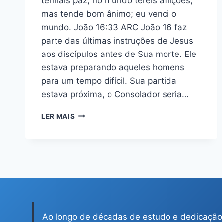
tenhais paz; no mundo tereis aflições,
mas tende bom ânimo; eu venci o
mundo. João 16:33 ARC João 16 faz
parte das últimas instruções de Jesus
aos discípulos antes de Sua morte. Ele
estava preparando aqueles homens
para um tempo difícil. Sua partida
estava próxima, o Consolador seria…
ESBOÇO
LER MAIS
DE
JOÃO
16:33
–
AFLIÇÕES
NÃO
SÃO
SURPRESA
PARA
Ao longo de décadas de estudo e dedicação
OS