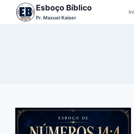
Pular
Esboço Bíblico
para
In
Pr. Maxuel Kaiser
o
Conteúdo