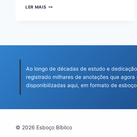
ESBOÇO
LER MAIS
DE
NÚMEROS
14:4
–
E
DIZIAM
UNS
AOS
OUTROS:
Ao longo de décadas de estudo e dedicação
LEVANTEMOS
UM
registrado milhares de anotações que agora
LÍDER
disponibilizadas aqui, em formato de esboços
E
VOLTEMOS
AO
EGITO
© 2026 Esboço Bíblico