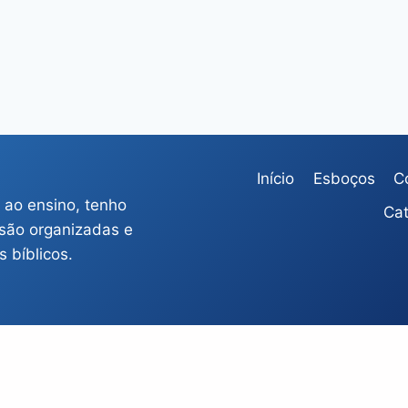
Início
Esboços
C
 ao ensino, tenho
Cat
 são organizadas e
 bíblicos.