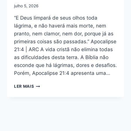
julho 5, 2026
“E Deus limpará de seus olhos toda
lágrima, e não haverá mais morte, nem
pranto, nem clamor, nem dor, porque já as
primeiras coisas são passadas.” Apocalipse
21:4 | ARC A vida cristã não elimina todas
as dificuldades desta terra. A Bíblia não
esconde que há lágrimas, dores e desafios.
Porém, Apocalipse 21:4 apresenta uma…
ESBOÇO
LER MAIS
DE
APOCALIPSE
21:4
–
A
ESPERANÇA
EM