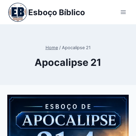
Pular
Esboço Bíblico
para
o
Conteúdo
Home
/
Apocalipse 21
Apocalipse 21