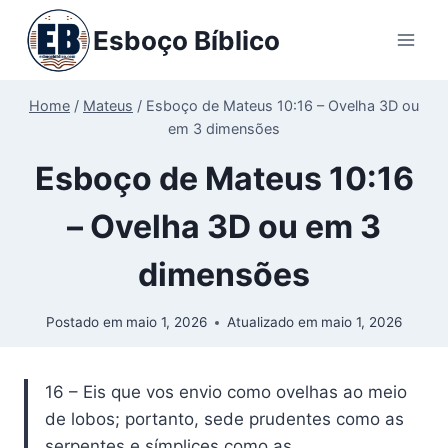
Pular
Esboço Bíblico
para
o
Conteúdo
Home
/
Mateus
/
Esboço de Mateus 10:16 – Ovelha 3D ou
em 3 dimensões
Esboço de Mateus 10:16
– Ovelha 3D ou em 3
dimensões
Postado em
maio 1, 2026
Atualizado em
maio 1, 2026
16 – Eis que vos envio como ovelhas ao meio
de lobos; portanto, sede prudentes como as
serpentes e símplices como as