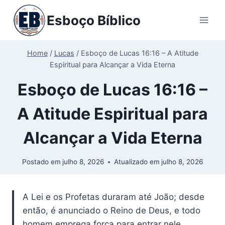
Pular
Esboço Bíblico
para
o
Conteúdo
Home
/
Lucas
/
Esboço de Lucas 16:16 – A Atitude
Espiritual para Alcançar a Vida Eterna
Esboço de Lucas 16:16 –
A Atitude Espiritual para
Alcançar a Vida Eterna
Postado em
julho 8, 2026
Atualizado em
julho 8, 2026
A Lei e os Profetas duraram até João; desde
então, é anunciado o Reino de Deus, e todo
homem emprega força para entrar nele.