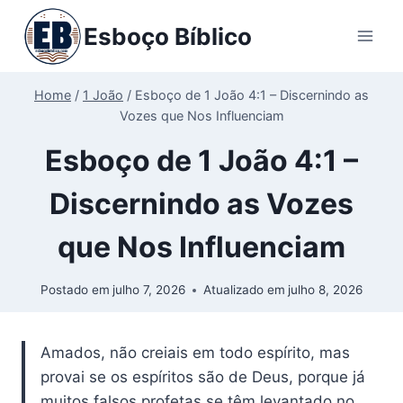
Pular
Esboço Bíblico
para
o
Conteúdo
Home
/
1 João
/
Esboço de 1 João 4:1 – Discernindo as
Vozes que Nos Influenciam
Esboço de 1 João 4:1 –
Discernindo as Vozes
que Nos Influenciam
Postado em
julho 7, 2026
Atualizado em
julho 8, 2026
Amados, não creiais em todo espírito, mas
provai se os espíritos são de Deus, porque já
muitos falsos profetas se têm levantado no