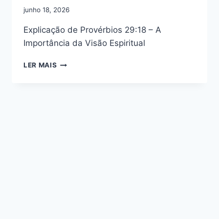
junho 18, 2026
Explicação de Provérbios 29:18 – A
Importância da Visão Espiritual
EXPLICAÇÃO
LER MAIS
DE
PROVÉRBIOS
29:18
–
A
IMPORTÂNCIA
DA
VISÃO
ESPIRITUAL