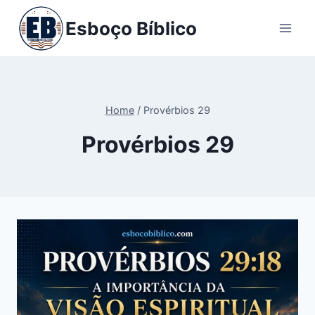
Pular
Esboço Bíblico
para
o
Conteúdo
Home
/
Provérbios 29
Provérbios 29