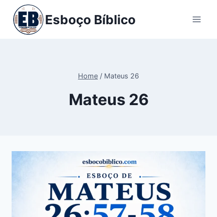
Pular
Esboço Bíblico
para
o
Conteúdo
Home
/
Mateus 26
Mateus 26