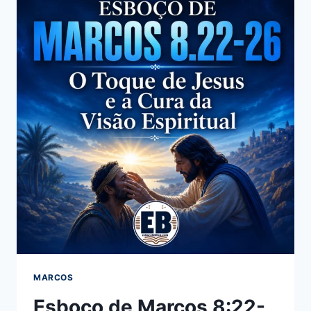
A
VISÃO
HUMANA
E
A
NECESSIDADE
DA
CRUZ
(PARTE
2)
MARCOS
Esboço de Marcos 8:22-