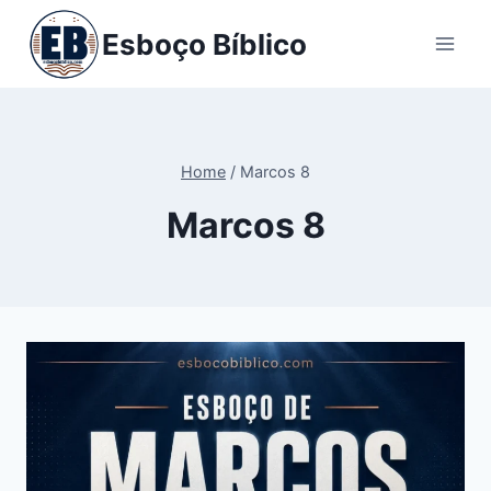
Pular
Esboço Bíblico
para
o
Conteúdo
Home
/
Marcos 8
Marcos 8