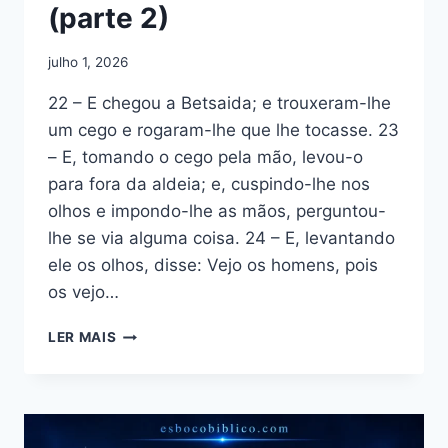
(parte 2)
julho 1, 2026
22 – E chegou a Betsaida; e trouxeram-lhe
um cego e rogaram-lhe que lhe tocasse. 23
– E, tomando o cego pela mão, levou-o
para fora da aldeia; e, cuspindo-lhe nos
olhos e impondo-lhe as mãos, perguntou-
lhe se via alguma coisa. 24 – E, levantando
ele os olhos, disse: Vejo os homens, pois
os vejo…
ESBOÇO
LER MAIS
DE
MARCOS
8:22-
26
–