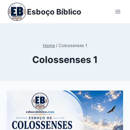
Pular
Esboço Bíblico
para
o
Conteúdo
Home
/
Colossenses 1
Colossenses 1