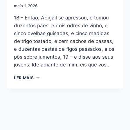
maio 1, 2026
18 – Então, Abigail se apressou, e tomou
duzentos pães, e dois odres de vinho, e
cinco ovelhas guisadas, e cinco medidas
de trigo tostado, e cem cachos de passas,
e duzentas pastas de figos passados, e os
pôs sobre jumentos, 19 – e disse aos seus
jovens: Ide adiante de mim, eis que vos…
1
LER MAIS
SAMUEL
25:18–
19
–
AÇÕES
DE
UMA
MULHER