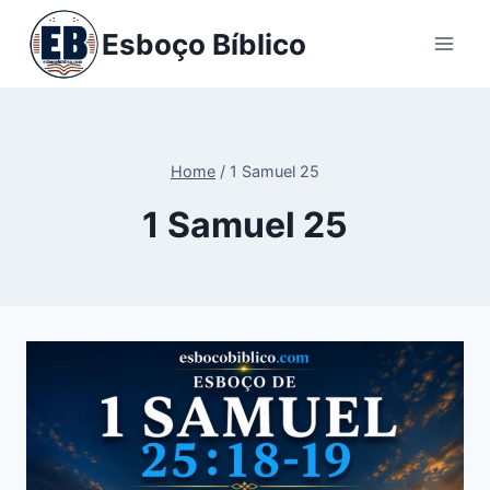
Pular
Esboço Bíblico
para
o
Conteúdo
Home
/
1 Samuel 25
1 Samuel 25